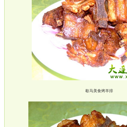
歇马美食烤羊排