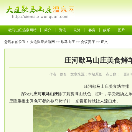
歇马山庄温泉网站
简介
资讯
洗浴
客房
娱乐
图片
您现在的位置：
大连温泉旅游网
>>
歇马山庄
>>
会议宴厅
>> 正文
庄河歇马山庄美食烤
作者：佚名 文章来源：本站原创 点击数：
更新时间
庄河歇马山庄美食烤羊排
深秋到
庄河歇马山庄
除了观赏满山秋色、红叶，享受泡汤之
里隆重推出秀色可餐的歇马烤羊排，光看图片就让人流口水。